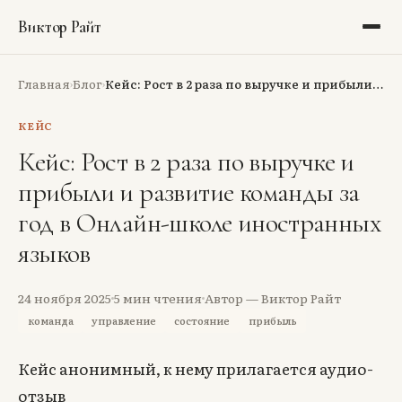
Виктор Райт
Блог
Главная
Блог
Кейс: Рост в 2 раза по выручке и прибыли…
›
›
Библиотека
КЕЙС
Кейс: Рост в 2 раза по выручке и
Рекомендации
прибыли и развитие команды за
Портфолио
год в Онлайн-школе иностранных
языков
Обо мне
Аудит
24 ноября 2025
5
мин чтения
Автор — Виктор Райт
команда
управление
состояние
прибыль
Тёмная тема
Кейс анонимный, к нему прилагается аудио-
отзыв