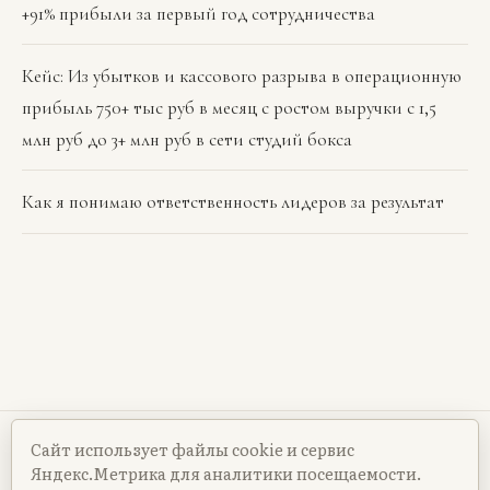
+91% прибыли за первый год сотрудничества
Кейс: Из убытков и кассового разрыва в операционную
прибыль 750+ тыс руб в месяц с ростом выручки с 1,5
млн руб до 3+ млн руб в сети студий бокса
Как я понимаю ответственность лидеров за результат
Сайт использует файлы cookie и сервис
Политика конфиденциальности
Яндекс.Метрика для аналитики посещаемости.
Согласие на обработку ПД
Политика cookie
Контакты