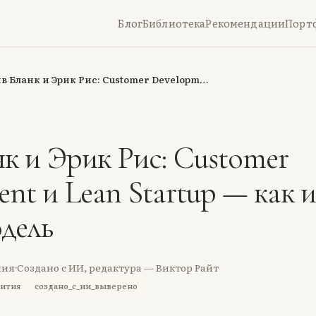
Блог
Библиотека
Рекомендации
Порт
в Бланк и Эрик Рис: Customer Developm…
к и Эрик Рис: Customer
nt и Lean Startup — как и
дель
ния
Создано с ИИ, редактура — Виктор Райт
вития
создано_с_ии_выверено