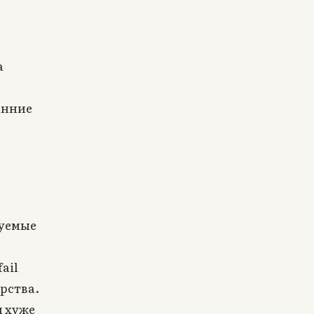
а
анние
руемые
ail
рства.
и хуже