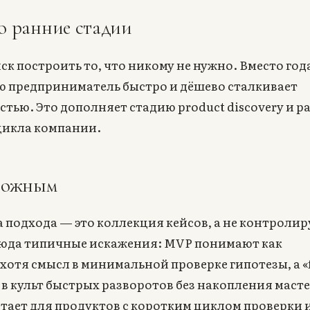
о ранние стадии
к построить то, что никому не нужно. Вместо год
ю предприниматель быстро и дёшево сталкивает
стью. Это дополняет стадию product discovery и р
цикла компании.
орожным
а подхода — это коллекция кейсов, а не контроли
сюда типичные искажения: MVP понимают как
 хотя смысл в минимальной проверке гипотезы, а «f
 в культ быстрых разворотов без накопления масте
тает для продуктов с коротким циклом проверки 