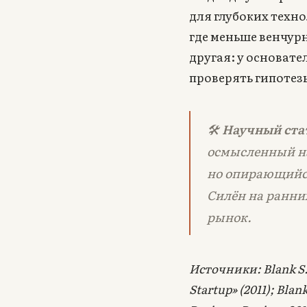
для глубоких техн
где меньше венчур
другая: у основат
проверять гипотез
🛠
Научный стат
осмысленный на
но опирающийся
Силён на ранних
рынок.
Источники: Blank S. 
Startup» (2011); Bla