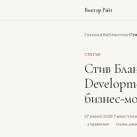
Виктор Райт
Главная
Библиотека
Сти
›
›
СТАТЬЯ
Стив Блан
Developme
бизнес-мо
27 июня 2026
7
мин чте
управление
этапы_раз