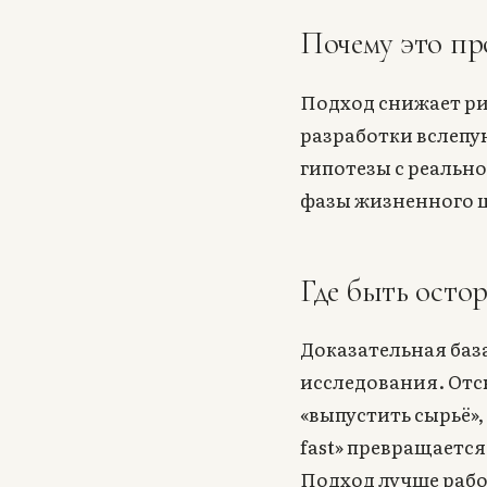
Почему это пр
Подход снижает рис
разработки вслепу
гипотезы с реально
фазы жизненного 
Где быть ост
Доказательная баз
исследования. От
«выпустить сырьё»,
fast» превращается
Подход лучше рабо