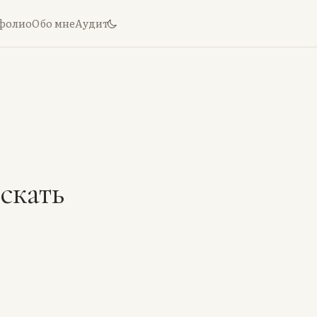
фолио
Обо мне
Аудит
скать