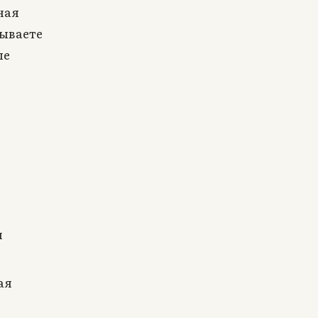
ная
сываете
ле
и
ая