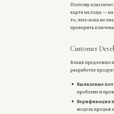
Поэтому классичес
карта на годы — на
то, чего пока не з
проверить ключев
Customer Deve
Бланк предложил п
разработке продук
Выявление пот
проблеме и пров
Верификация п
модель продаж 