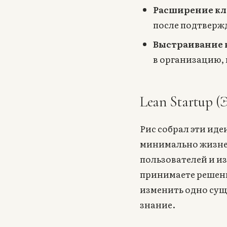
Расширение кл
после подтверж
Выстраивание 
в организацию,
Lean Startup (
Рис собрал эти иде
минимально жизне
пользователей и и
принимаете решение
изменить одно сущ
знание.