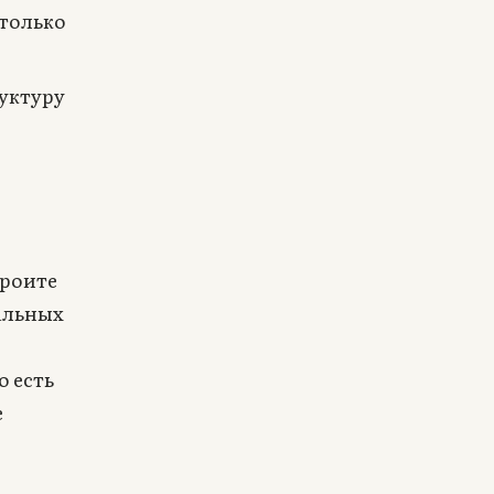
только
уктуру
троите
альных
о есть
е