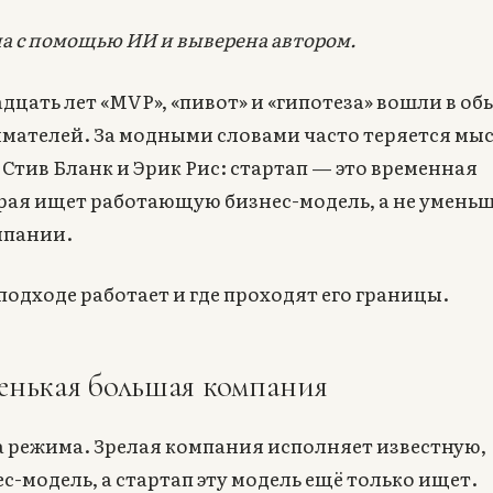
а с помощью ИИ и выверена автором.
дцать лет «MVP», «пивот» и «гипотеза» вошли в о
мателей. За модными словами часто теряется мыс
Стив Бланк и Эрик Рис: стартап — это временная
рая ищет работающую бизнес-модель, а не умень
мпании.
подходе работает и где проходят его границы.
енькая большая компания
а режима. Зрелая компания исполняет известную,
-модель, а стартап эту модель ещё только ищет.