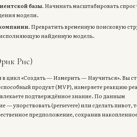
иентской базы.
Начинать масштабировать спрос 
дения модели.
компании.
Превратить временную поисковую стр
 исполняющую найденную модель.
Эрик Рис)
и в цикл «Создать — Измерить — Научиться». Вы с
способный продукт (MVP), измеряете реакцию ре
звлекаете подтверждённое знание. По данным
 — упорствовать (persevere) или сделать пивот, т
ественное предположение, сохранив накопленно