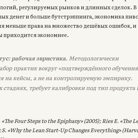
ологий, регулируемых рынков и длинных сделок. В
ных денег и больше бутстрэппинга, экономика пив
еля меньше права на множество дешёвых ошибок, и
ы приходится экономнее.
ус: рабочая эвристика.
Методологически
бор практик вокруг «подтверждённого обучения
 на кейсы, а не на контролируемую эмпирику.
 стадиях, требует калибровки под тип продукта 
«The Four Steps to the Epiphany» (2005); Ries E. «The L
nk S. «Why the Lean Start-Up Changes Everything» (Harv