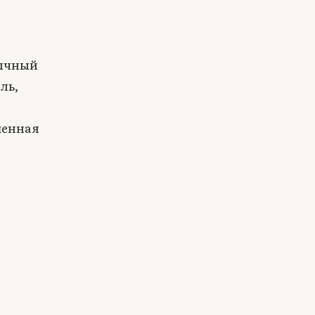
бычный
ль,
шенная