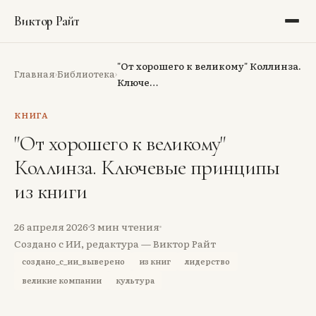
Виктор Райт
Блог
"От хорошего к великому" Коллинза.
Главная
Библиотека
›
›
Ключе…
Библиотека
КНИГА
Рекомендации
"От хорошего к великому"
Коллинза. Ключевые принципы
Портфолио
из книги
Обо мне
26 апреля 2026
3
мин чтения
Аудит
Создано с ИИ, редактура — Виктор Райт
создано_с_ии_выверено
из книг
лидерство
Тёмная тема
великие компании
культура