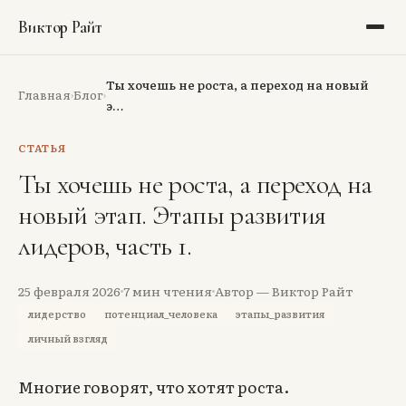
Виктор Райт
Блог
Ты хочешь не роста, а переход на новый
Главная
Блог
›
›
э…
Библиотека
СТАТЬЯ
Рекомендации
Ты хочешь не роста, а переход на
новый этап. Этапы развития
Портфолио
лидеров, часть 1.
Обо мне
25 февраля 2026
7
мин чтения
Автор — Виктор Райт
Аудит
лидерство
потенциал_человека
этапы_развития
личный взгляд
Тёмная тема
Многие говорят, что хотят роста.