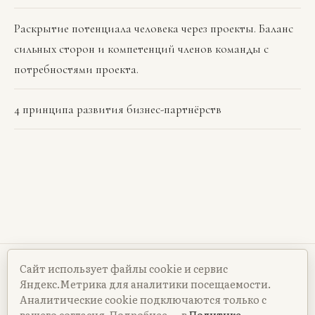
Раскрытие потенциала человека через проекты. Баланс
сильных сторон и компетенций членов команды с
потребностями проекта.
4 принципа развития бизнес-партнёрств
Сайт использует файлы cookie и сервис
Политика конфиденциальности
Яндекс.Метрика для аналитики посещаемости.
Согласие на обработку ПД
Политика cookie
Контакты
Аналитические cookie подключаются только с
ИП Райт Виктор Сергеевич · ОГРНИП 314860222300044 ·
вашего согласия. Подробнее — в
Политике