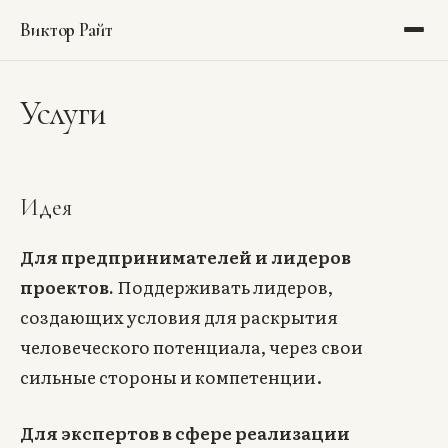
Виктор Райт
Блог
Услуги
Библиотека
Рекомендации
Идея
Портфолио
Для предпринимателей и лидеров
Обо мне
проектов.
Поддерживать лидеров,
создающих условия для раскрытия
Аудит
человеческого потенциала, через свои
сильные стороны и компетенции.
Тёмная тема
Для экспертов в сфере реализации