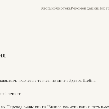
Блог
Библиотека
Рекомендации
Порт
я
ия
указывать: ключевые тезисы из книги Эдгара Шейна
ный этикет
во. Перевод главы книги "Бизнес-коммуникация: пять клю