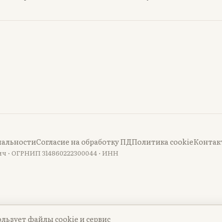
иальности
Согласие на обработку ПД
Политика cookie
Контак
ч · ОГРНИП 314860222300044 · ИНН
льзует файлы cookie и сервис