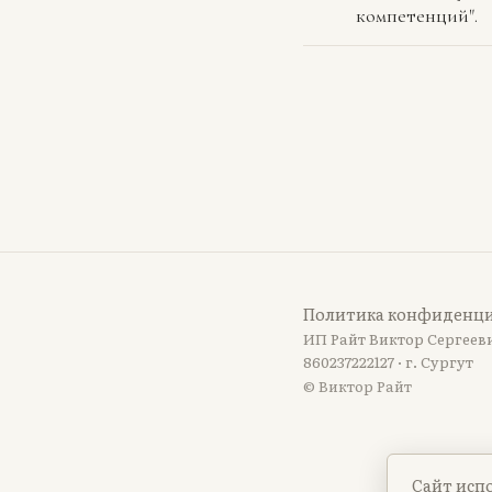
компетенций".
Политика конфиденц
ИП Райт Виктор Сергееви
860237222127 · г. Сургут
© Виктор Райт
Сайт испо