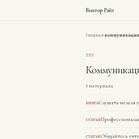
Виктор Райт
Главная
коммуникаци
›
ТЕГ
Коммуникац
3
материала
Слушать нельзя 
КНИГА
Профессиональ
СТАТЬЯ
Общайтесь учти
СТАТЬЯ