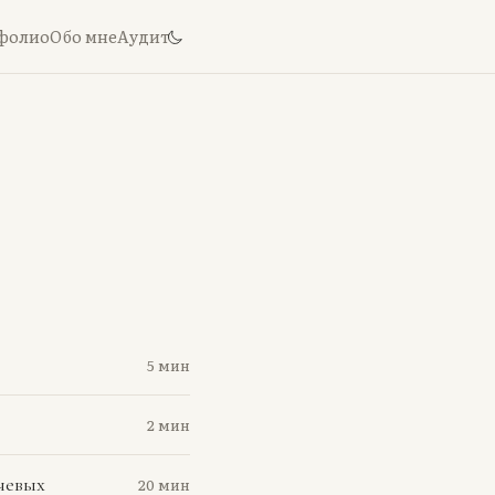
фолио
Обо мне
Аудит
5
мин
2
мин
чевых
20
мин