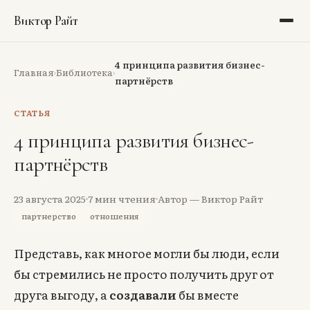
Виктор Райт
Блог
4 принципа развития бизнес-
Главная
Библиотека
›
›
партнёрств
Библиотека
СТАТЬЯ
Рекомендации
4 принципа развития бизнес-
партнёрств
Портфолио
Обо мне
23 августа 2025
7
мин чтения
Автор — Виктор Райт
партнерство
отношения
Аудит
Представь, как многое могли бы люди, если
Тёмная тема
бы стремились не просто получить друг от
друга выгоду, а
создавали
бы вместе