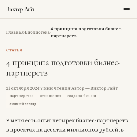
Виктор Райт
Блог
4 принципа подготовки бизнес-
Главная
Библиотека
›
›
партнерств
Библиотека
СТАТЬЯ
Рекомендации
4 принципа подготовки бизнес-
партнерств
Портфолио
Обо мне
21 октября 2024
7
мин чтения
Автор — Виктор Райт
партнерство
отношения
создано_без_ии
Аудит
личный взгляд
Тёмная тема
У меня есть опыт четырех бизнес-партнерств
в проектах на десятки миллионов рублей, в