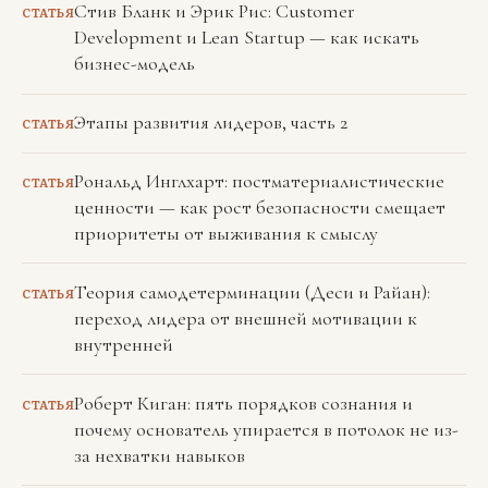
Стив Бланк и Эрик Рис: Customer
СТАТЬЯ
Development и Lean Startup — как искать
бизнес-модель
Этапы развития лидеров, часть 2
СТАТЬЯ
Рональд Инглхарт: постматериалистические
СТАТЬЯ
ценности — как рост безопасности смещает
приоритеты от выживания к смыслу
Теория самодетерминации (Деси и Райан):
СТАТЬЯ
переход лидера от внешней мотивации к
внутренней
Роберт Киган: пять порядков сознания и
СТАТЬЯ
почему основатель упирается в потолок не из-
за нехватки навыков