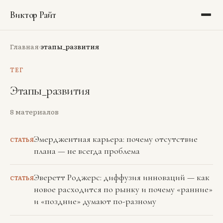
Виктор Райт
Блог
Главная
этапы_развития
›
Библиотека
ТЕГ
Этапы_развития
Рекомендации
8
материалов
Портфолио
Эмерджентная карьера: почему отсутствие
Обо мне
СТАТЬЯ
плана — не всегда проблема
Аудит
Эверетт Роджерс: диффузия инноваций — как
СТАТЬЯ
Тёмная тема
новое расходится по рынку и почему «ранние»
и «поздние» думают по-разному